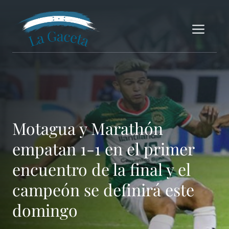
Saltar
al
Me
contenido
Motagua y Marathón
empatan 1-1 en el primer
encuentro de la final y el
campeón se definirá este
domingo