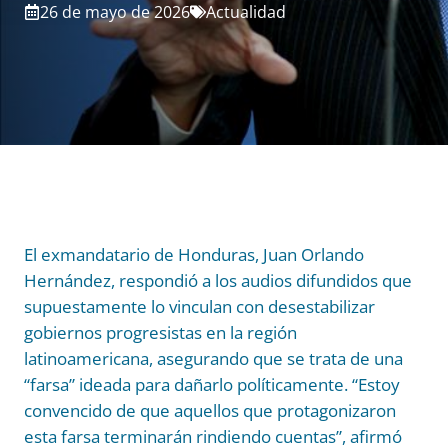
26 de mayo de 2026
Actualidad
El exmandatario de Honduras, Juan Orlando
Hernández, respondió a los audios difundidos que
supuestamente lo vinculan con desestabilizar
gobiernos progresistas en la región
latinoamericana, asegurando que se trata de una
“farsa” ideada para dañarlo políticamente. “Estoy
convencido de que aquellos que protagonizaron
esta farsa terminarán rindiendo cuentas”, afirmó