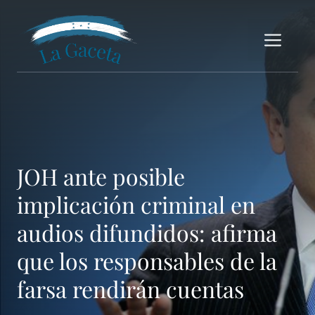
Saltar
al
Me
contenido
JOH ante posible
implicación criminal en
audios difundidos: afirma
que los responsables de la
farsa rendirán cuentas