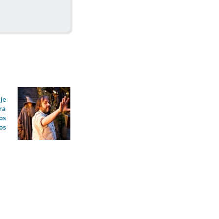
je
ra
los
os