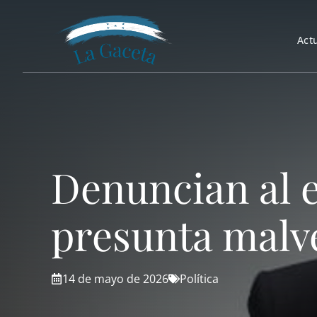
Saltar
al
Act
contenido
Denuncian al 
presunta malve
14 de mayo de 2026
Política