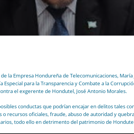
l de la Empresa Hondureña de Telecomunicaciones, María 
lía Especial para la Transparencia y Combate a la Corrupci
contra el exgerente de Hondutel, José Antonio Morales.
osibles conductas que podrían encajar en delitos tales c
 o recursos oficiales, fraude, abuso de autoridad y quebr
arios, todo ello en detrimento del patrimonio de Hondutel