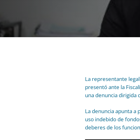
La representante lega
presentó ante la Fisca
una denuncia dirigida 
La denuncia apunta a p
uso indebido de fondos
deberes de los funcion