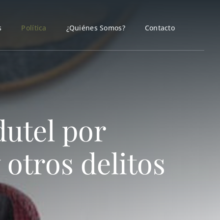
s
Política
¿Quiénes Somos?
Contacto
utel por
 otros delitos