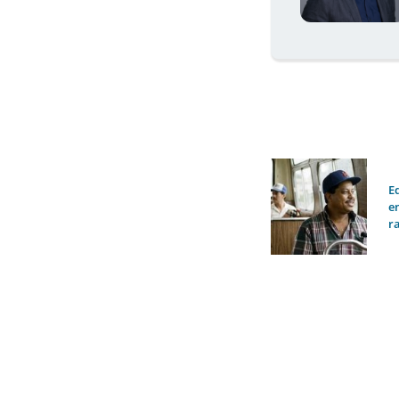
E
e
r