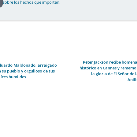
sobre los hechos que importan.
Peter Jackson recibe homena
duardo Maldonado, arraigado
histórico en Cannes y rememo
n su pueblo y orgulloso de sus
la gloria de El Señor de 
aíces humildes
Anill